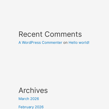
Recent Comments
A WordPress Commenter
on
Hello world!
Archives
March 2026
February 2026