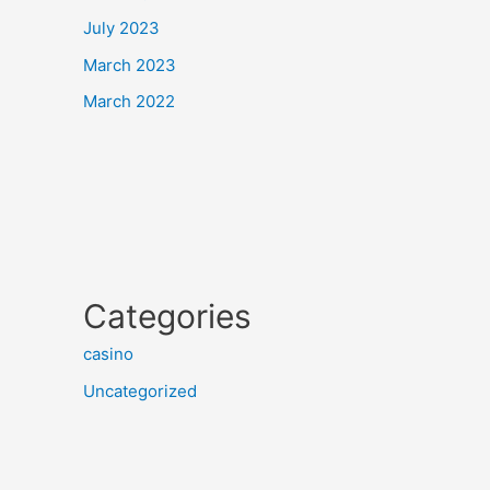
July 2023
March 2023
March 2022
Categories
casino
Uncategorized