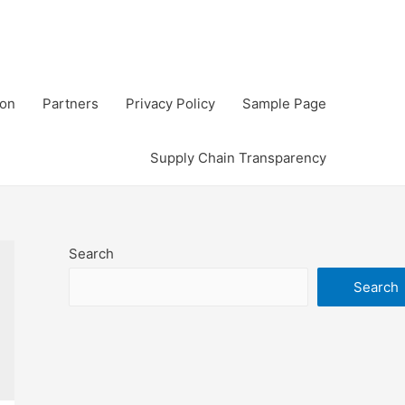
ion
Partners
Privacy Policy
Sample Page
Supply Chain Transparency
Search
Search