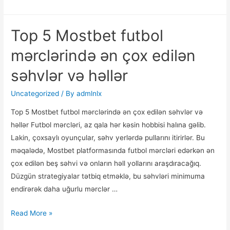
2023:
Какие
Top 5 Mostbet futbol
игры
казино
mərclərində ən çox edilən
предлагает
səhvlər və həllər
Mostbet?
Uncategorized
/ By
admlnlx
Top 5 Mostbet futbol mərclərində ən çox edilən səhvlər və
həllər Futbol mərcləri, az qala hər kəsin hobbisi halına gəlib.
Lakin, çoxsaylı oyunçular, səhv yerlərdə pullarını itirirlər. Bu
məqalədə, Mostbet platformasında futbol mərcləri edərkən ən
çox edilən beş səhvi və onların həll yollarını araşdıracağıq.
Düzgün strategiyalar tətbiq etməklə, bu səhvləri minimuma
endirərək daha uğurlu mərclər …
Top
Read More »
5