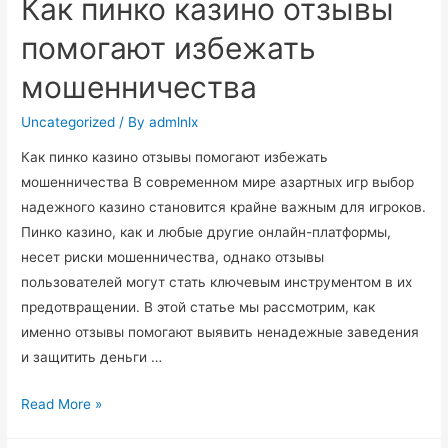
Как пинко казино отзывы
пинко
казино
помогают избежать
отзывы
мошенничества
перед
игрой?
Uncategorized
/ By
admlnlx
Как пинко казино отзывы помогают избежать
мошенничества В современном мире азартных игр выбор
надежного казино становится крайне важным для игроков.
Пинко казино, как и любые другие онлайн-платформы,
несет риски мошенничества, однако отзывы
пользователей могут стать ключевым инструментом в их
предотвращении. В этой статье мы рассмотрим, как
именно отзывы помогают выявить ненадежные заведения
и защитить деньги …
Как
Read More »
пинко