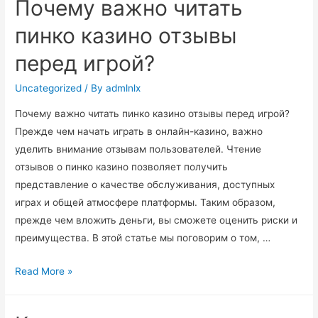
Почему важно читать
игре:
Казино
пинко казино отзывы
Пинап
перед игрой?
можно
скачать
Uncategorized
/ By
admlnlx
бесплатно
Почему важно читать пинко казино отзывы перед игрой?
без
Прежде чем начать играть в онлайн-казино, важно
скрытых
уделить внимание отзывам пользователей. Чтение
платежей
отзывов о пинко казино позволяет получить
сегодня
представление о качестве обслуживания, доступных
играх и общей атмосфере платформы. Таким образом,
прежде чем вложить деньги, вы сможете оценить риски и
преимущества. В этой статье мы поговорим о том, …
Почему
Read More »
важно
читать