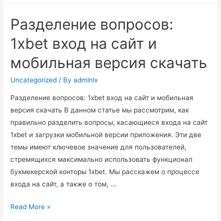
1xbet
Разделение вопросов:
скачать
на
1xbet вход на сайт и
телефон
мобильная версия скачать
для
спорта?
Uncategorized
/ By
admlnlx
Разделение вопросов: 1xbet вход на сайт и мобильная
версия скачать В данном статье мы рассмотрим, как
правильно разделить вопросы, касающиеся входа на сайт
1xbet и загрузки мобильной версии приложения. Эти две
темы имеют ключевое значение для пользователей,
стремящихся максимально использовать функционал
букмекерской конторы 1xbet. Мы расскажем о процессе
входа на сайт, а также о том, …
Разделение
Read More »
вопросов: