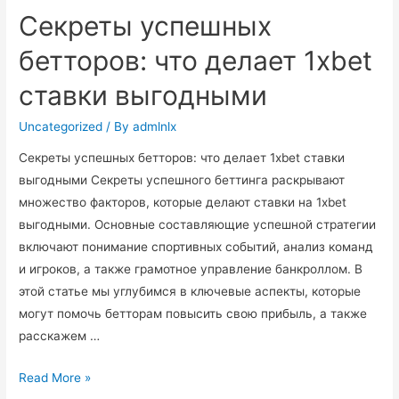
зеркало
Секреты успешных
для
ставок
бетторов: что делает 1xbet
в
ставки выгодными
режиме
Live
Uncategorized
/ By
admlnlx
Секреты успешных бетторов: что делает 1xbet ставки
выгодными Секреты успешного беттинга раскрывают
множество факторов, которые делают ставки на 1xbet
выгодными. Основные составляющие успешной стратегии
включают понимание спортивных событий, анализ команд
и игроков, а также грамотное управление банкроллом. В
этой статье мы углубимся в ключевые аспекты, которые
могут помочь бетторам повысить свою прибыль, а также
расскажем …
Секреты
Read More »