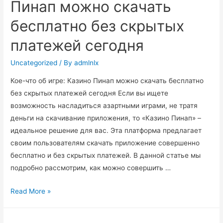
Пинап можно скачать
зеркало
бесплатно без скрытых
рабочее
на
платежей сегодня
сегодня
прямо
Uncategorized
/ By
admlnlx
сейчас
Кое-что об игре: Казино Пинап можно скачать бесплатно
без скрытых платежей сегодня Если вы ищете
возможность насладиться азартными играми, не тратя
деньги на скачивание приложения, то «Казино Пинап» –
идеальное решение для вас. Эта платформа предлагает
своим пользователям скачать приложение совершенно
бесплатно и без скрытых платежей. В данной статье мы
подробно рассмотрим, как можно совершить …
Кое-
Read More »
что
об